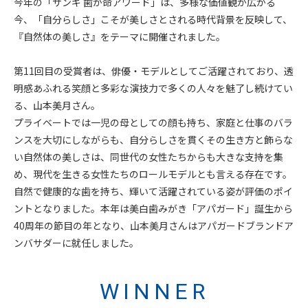
今年の「サンギ 歯が命アワード」は、多様な価値観が広がる
今、「自分らしさ」こそが美しさとされる時代背景を反映して、
『自然体の美しさ』をテーマに開催されました。
第11回目の受賞者は、俳優・モデルとしてご活躍されており、透
明感あふれる笑顔と多彩な演技力で多くの人々を魅了し続けてい
る、山本美月さん。
プライベートでは一児の母としての顔も持ち、家庭と仕事のバラ
ンスを大切にしながらも、自分らしさを貫くその生き方と飾らな
い自然体の美しさは、同世代の女性たちからも大きな支持を集
め、現代を生きる女性たちのロールモデルとも言える存在です。
自然で健康的な歯を持ち、輝いて活躍されている姿が評価のポイ
ントとなりました。本年は美白歯みがき「アパガード」誕生から
40周年の節目の年となり、山本美月さんはアパガードブランドア
ンバサダーに就任しました。
WINNER