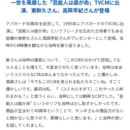
一世を風靡した「芸能人は歯が命」TVCMに出
演、東幹久さん、高岡早紀さんが登場
アパガード40周年を記念して、1995年にアパガードのTVCMに出
演し「芸能人は歯が命」というフレーズを広めた立役者でもある
俳優の東幹久さんと高岡早紀さんがプレゼンターとして登場。当
時のCM映像を観ながら当時を振り返りました。
東さんは当時の撮影について、「このCMのおかげで認知しても
らえることも増えて、大変ありがたく思っています。当時はああ
いうコミカルなCMはあんまりなかったんです。 」と懐かしみ、
高岡さんは「今でもこのCMを見られる私たちすごいね。すごく
懐かしいです。最初は私、『（コミカルすぎて）これやったら終
わるかも？』と思うくらい、当時にしては斬新なCMでした。“芸
能人は歯が命” というセリフも当時は少し恥ずかしかったです。
商品が生まれて40周年ということで、サンギさんの商品力がない
と続かないと思うので、素晴らしいと思います。」と当時の思い
を話してくれました。