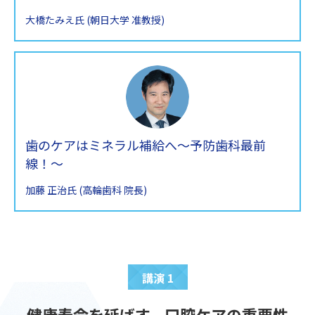
大橋たみえ氏 (朝日大学 准教授)
歯のケアはミネラル補給へ～予防歯科最前
線！～
加藤 正治氏 (高輪歯科 院長)
講演 1
健康寿命を延ばす、口腔ケアの重要性