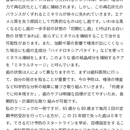
力で再石灰化として歯に補給されます。しかし、この再石灰化の
バランスがくずれるとミネラルが徐々に失われていきます。エナ
メル質を失う原因として代表的なものはむし歯です。いわゆる黒
くなるむし歯の一歩手前の状態の「初期むし歯」と呼ばれる白い
色の 状態であれば、削らずにミネラルを補給することで治せる
可能性があります。また、加齢や薬の影響で唾液が出にくくなっ
た場合にも歯の主成分「ハイドロキシアパタイ ト」などを使って
ミネラル補給をします。このような 歯の結晶成分を補給するケア
を「ミネラルチャージ」と呼んでいます。
歯の状態は人によって異なりますので、まずは歯科医院に行っ
て、自分の弱点を知ることが重要です。今の予防は、唾液の検査
など科学的な分析の結果に基づき取り組んでいきます。 「何歳ま
でに何本残すか」、歯のケアは明確な目標が立てやすいため、長
期的な・計画的な取り 組みが可能です。
私のクリニックの一例ですが、65 歳から 80 歳まで毎月 1 回の定
期予防受診を行っている方が、こ の 15 年間で失った歯は 0 本で
す。できるだけ予防のスタートラインを早め、目標設定をす るこ
と、歯科医院でのプロケアと家庭でのセルフケアをバランスよく