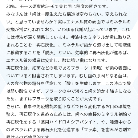
30%。モース硬度約5～6で骨と同じ程度の固さです。
みなさんは「歯は一度生えたら構造は変わらない、変えられな
い」と思っていませんか？実はエナメル質の表面ではミネラルの
交換が常に行われており、いわゆる代謝が起こっています。これ
には唾液が深く関係しています。唾液中のミネラルが歯に取り込
まれることを「再石灰化」、ミネラルが歯から溶け出して唾液側
に移動することを「脱灰」といい、効率的に再石灰化が進めば、
エナメル質の構造は安定し、酸に強い歯になります。
再石灰化は、細菌などの塊であるプラーク（歯垢）が歯の表面に
ついていると阻害されてしまいます。むし歯の原因となる菌は、
人の食べ物の糖分を代謝して「酸」を生成します。この時点で酸
は弱い酸性ですが、プラークの中で滞ると歯を溶かす強さになる
ため、まずはプラークを取り除くことが大切です。
さらに、食事や免疫機能の低下などで日々変化するお口の環境を
整え、再石灰化を進めるためには、歯への直接のミネラル補給で
再石灰化をする「薬用ハイドロキシアパタイト」や、唾液中から
のミネラルによる再石灰化を促進する「フッ素」を歯みがき剤で
届けるのが効果的です。