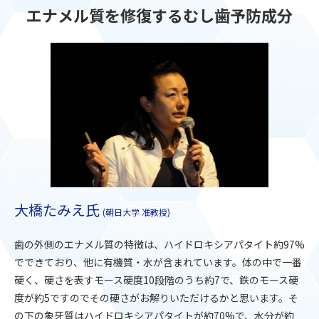
エナメル質を修復するむし歯予防成分
大橋たみえ氏
(朝日大学 准教授)
歯の外側のエナメル質の特徴は、ハイドロキシアパタイト約97%
でできており、他に有機質・水が含まれています。体の中で一番
硬く、硬さを表すモース硬度10段階のうち約7で、鉄のモース硬
度が約5ですのでその硬さがお解りいただけるかと思います。そ
の下の象牙質はハイドロキシアパタイトが約70%で、水分が約