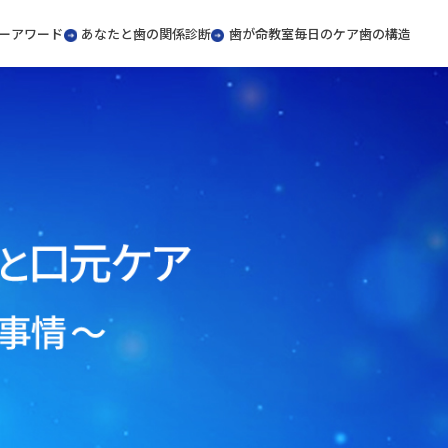
ー
アワード
あなたと歯の関係診断
歯が命教室
毎日のケア
歯の構造