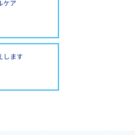
ルケア
えします