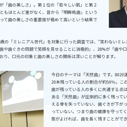
が「歯の美しさ」。第１位の「若々しい肌」と第２
ともほとんど差がなく、昔から「明眸皓歯」という
って歯の美しさの重要度が極めて高いという結果で
34歳の「ミレニアル世代」を対象に行った調査では、“笑わないミレ
し歯や歯ぐきの問題で笑顔を見せることに消極的」、28%が「歯や
おり、口元の印象と歯の美しさの関係は深いことが解ります。
今日のテーマは「天然歯」です。802
20本残っている人の割合が約50％。
歯が残っている人の多くに共通する点
ある「天然歯」が圧倒的に多く残って
える骨を失っていない、歯ぐきが下が
っていない。つまり歯の健康を守ってく
態がよければ、歯を長く残すことがで